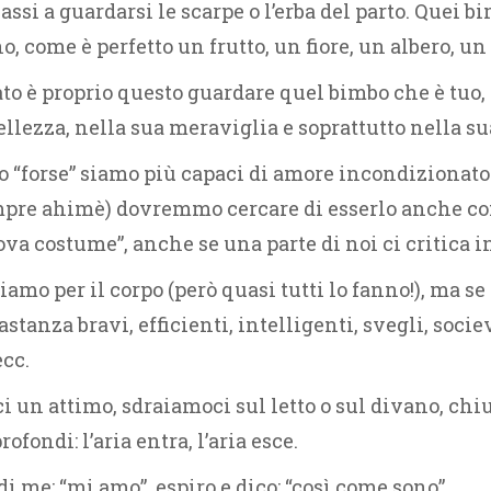
assi a guardarsi le scarpe o l’erba del parto. Quei b
o, come è perfetto un frutto, un fiore, un albero, u
o è proprio questo guardare quel bimbo che è tuo, o
ellezza, nella sua meraviglia e soprattutto nella su
 “forse” siamo più capaci di amore incondizionato
pre ahimè) dovremmo cercare di esserlo anche con
va costume”, anche se una parte di noi ci critica 
amo per il corpo (però quasi tutti lo fanno!), ma se
anza bravi, efficienti, intelligenti, svegli, sociev
ecc.
 un attimo, sdraiamoci sul letto o sul divano, chi
ofondi: l’aria entra, l’aria esce.
di me: “mi amo”, espiro e dico: “così come sono”.