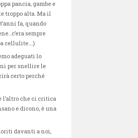
oppa pancia, gambe e
e troppo alta. Ma il
nt’anni fa, quando
bene…c’era sempre
cellulite….).
remo adeguati lo
oni per snellire le
rirà certo perché
l’altro che ci critica
nsano e dicono, è una
oriti davanti a noi,