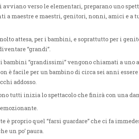
si avviano verso le elementari, preparano uno spet
 a maestre e maestri, genitori, nonni, amici e a tu
molto attesa, per i bambini, e soprattutto per i geni
diventare “grandi”.
o i bambini “grandissimi” vengono chiamati a uno
on è facile per un bambino di circa sei anni essere
occhi addosso.
cono tutti inizia lo spettacolo che finirà con una d
 emozionante.
te è proprio quel “farsi guardare” che ci fa immedes
he un po’ paura.