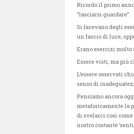
Ricordo il primo anno 
“lasciarsi guardare”.
Si facevano degli eser
un fascio di luce, op
Erano esercizi molto f
Essere visti, ma più c
L’essere osservati chi
senso di inadeguatezz
Pensiamo ancora oggi 
metaforicamente la pr
di svelarci così come
nostro costante ‘senti