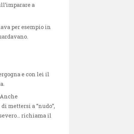
ull’imparare a
onava per esempio in
guardavano.
ergogna e con lei il
a.
. Anche
di mettersi a “nudo”,
 severo… richiama il