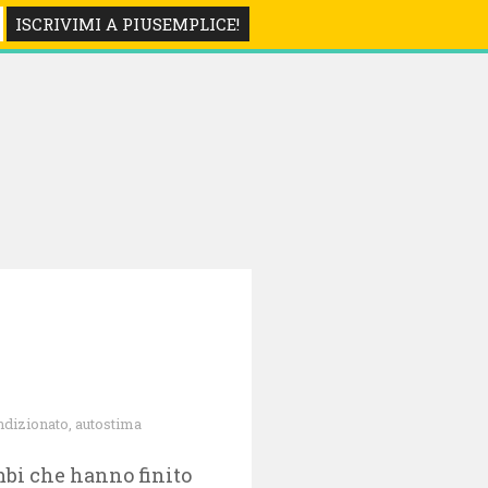
LIBRI
ndizionato
,
autostima
imbi che hanno finito