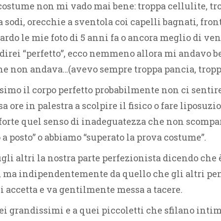
costume non mi vado mai bene: troppa cellulite, tr
sodi, orecchie a sventola coi capelli bagnati, front
ardo le mie foto di 5 anni fa o ancora meglio di ve
a direi “perfetto”, ecco nemmeno allora mi andavo 
he non andava…(avevo sempre troppa pancia, troppa 
ssimo il corpo perfetto probabilmente non ci senti
sa ore in palestra a scolpire il fisico o fare liposuzi
 forte quel senso di inadeguatezza che non scompa
a posto” o abbiamo “superato la prova costume”.
li altri la nostra parte perfezionista dicendo che è 
i, ma indipendentemente da quello che gli altri pe
si accetta e va gentilmente messa a tacere.
i grandissimi e a quei piccoletti che sfilano intim