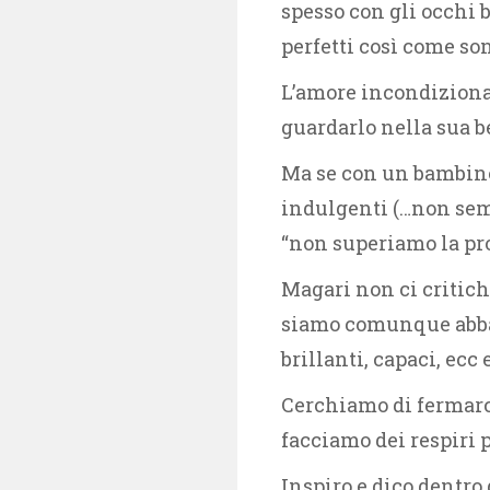
spesso con gli occhi b
perfetti così come son
L’amore incondizionat
guardarlo nella sua b
Ma se con un bambino
indulgenti (…non sem
“non superiamo la pro
Magari non ci critichi
siamo comunque abbast
brillanti, capaci, ecc 
Cerchiamo di fermarci
facciamo dei respiri pr
Inspiro e dico dentro 