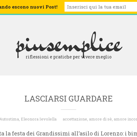
ando escono nuovi Post!
BLOG
CHI SIAMO
ARCHIVIO
LETTURE CONSIGLIATE
piusemplice
riflessioni e pratiche per vivere meglio
LASCIARSI GUARDARE
Autostima
,
Eleonora Ievolella
accettazione
,
amore di sè
,
amore inco
ta la festa dei Grandissimi all’asilo di Lorenzo: i b