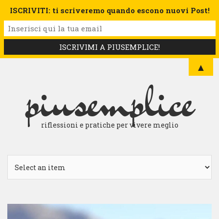
ISCRIVITI: ti scriveremo quando escono nuovi Post!
▲
piusemplice
riflessioni e pratiche per vivere meglio