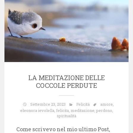
LA MEDITAZIONE DELLE
COCCOLE PERDUTE
Settembre 23, 2023
Felicità
amore
,
eleonora ievolella
,
felicita
,
meditazione
,
perdono
,
spiritualità
Come scrivevo nel mio ultimo Post,