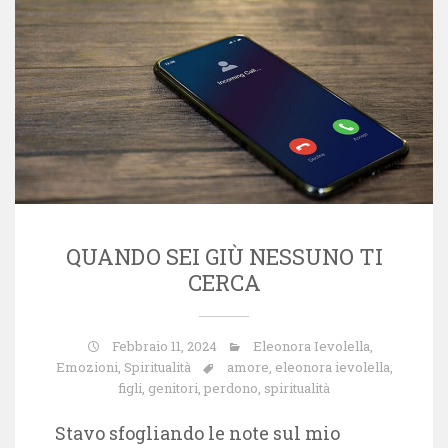
QUANDO SEI GIÙ NESSUNO TI
CERCA
Febbraio 11, 2024
Eleonora Ievolella
,
Emozioni
,
Spiritualità
amore
,
eleonora ievolella
,
figli
,
genitori
,
perdono
,
spiritualità
Stavo sfogliando le note sul mio