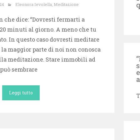
q
24
Eleonora Ievolella
,
Meditazione
n che dice: “Dovresti fermarti a
20 minuti al giorno. A meno che tu
to. In questo caso dovresti meditare
e la maggior parte di noi non conosca
“
lla meditazione. Stare immobili ad
s
i può sembrare
e
a
Leggi tutto
T