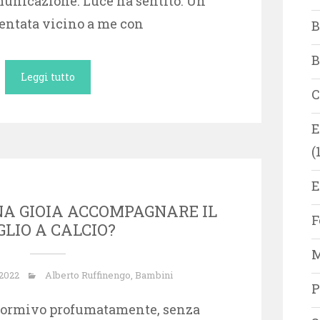
unicazione. Luce ha sentito. Un
sentata vicino a me con
B
B
Leggi tutto
C
E
(
E
NA GIOIA ACCOMPAGNARE IL
F
GLIO A CALCIO?
M
 2022
Alberto Ruffinengo
,
Bambini
P
 dormivo profumatamente, senza