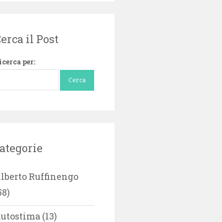
erca il Post
icerca per:
ategorie
lberto Ruffinengo
58)
utostima
(13)