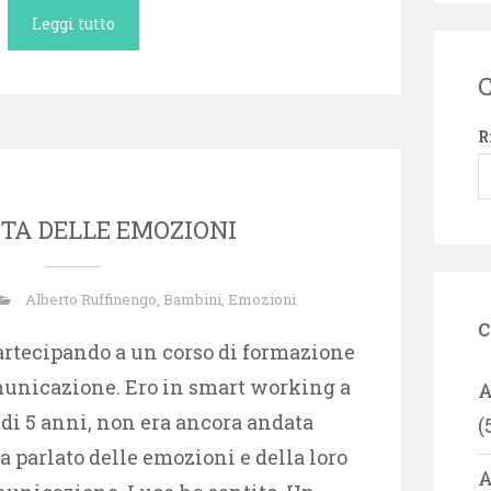
Leggi tutto
C
R
TA DELLE EMOZIONI
Alberto Ruffinengo
,
Bambini
,
Emozioni
c
partecipando a un corso di formazione
municazione. Ero in smart working a
A
 di 5 anni, non era ancora andata
(
ha parlato delle emozioni e della loro
A