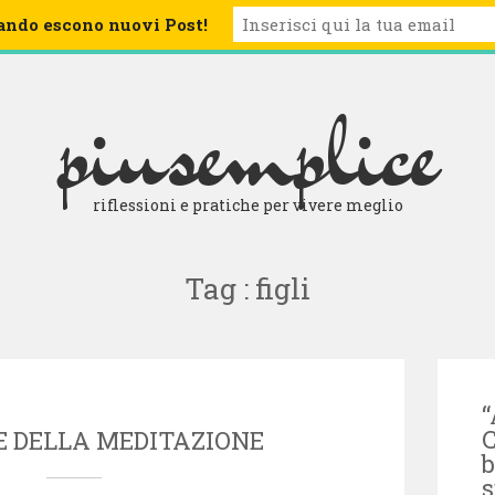
ando escono nuovi Post!
BLOG
CHI SIAMO
ARCHIVIO
LETTURE CONSIGLIATE
piusemplice
riflessioni e pratiche per vivere meglio
Tag : figli
“
C
E DELLA MEDITAZIONE
b
s