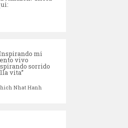
ui:
Inspirando mi
ento vivo
spirando sorrido
lla vita”
hich Nhat Hanh