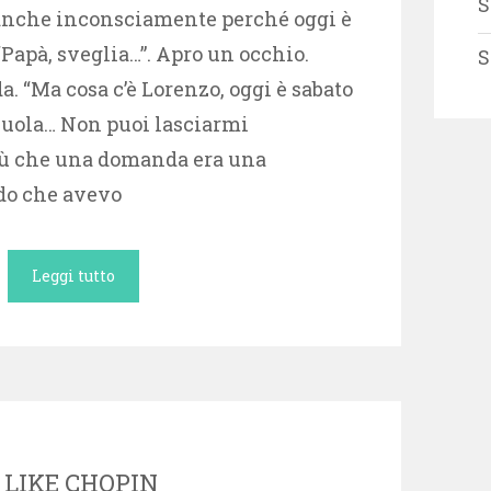
S
anche inconsciamente perché oggi è
“Papà, sveglia…”. Apro un occhio.
S
. “Ma cosa c’è Lorenzo, oggi è sabato
cuola… Non puoi lasciarmi
iù che una domanda era una
do che avevo
Leggi tutto
I LIKE CHOPIN