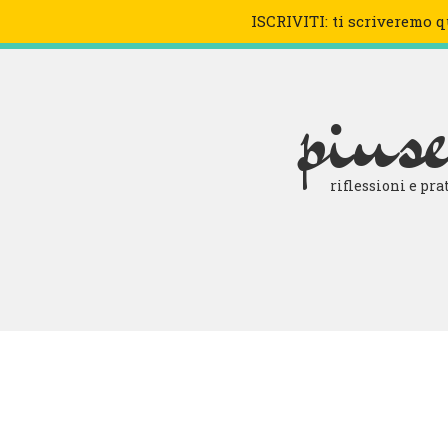
ISCRIVITI: ti scriveremo 
VIDEO
pius
riflessioni e pr
7 REGOLE PE