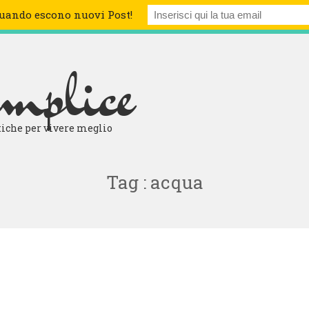
quando escono nuovi Post!
BLOG
CHI SIAMO
ARCHIVIO
LETTURE CONSIGLIAT
emplice
atiche per vivere meglio
Tag : acqua
R STARE MEGLIO!