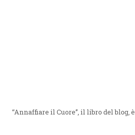
Marzo 24, 2014
Dicono che il corpo è il nostro tempio per qu
del nostro tempio? Quando ero incinta mi dove
le sensazioni erano amplificate e perché il m
grande insegnamento… Ho capito che per star
Le
“Annaffiare il Cuore”, il libro del blog