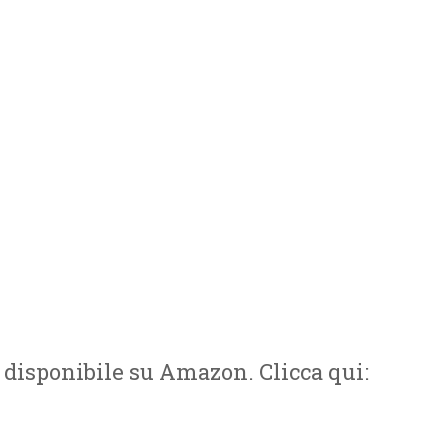
Benessere
,
Eleonora Ievolella
esto va curato. Ma noi ci prendiamo abbastanza cura
vo prendere per forza cura del corpo perché tutte
io corpo stava fabbricando un bambino. È stato un
e
ggi tutto
, è disponibile su Amazon. Clicca qui: