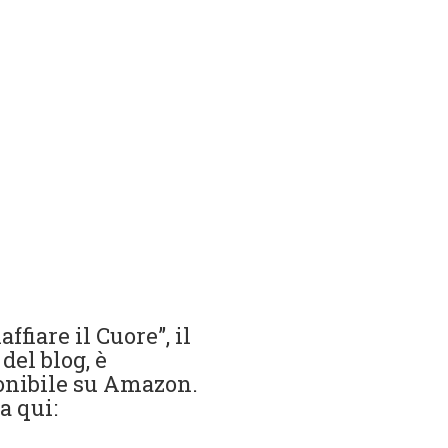
ffiare il Cuore”, il
 del blog, è
onibile su Amazon.
a qui: