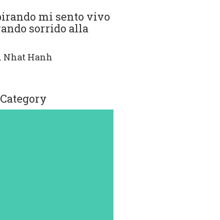
pirando mi sento vivo
rando sorrido alla
h Nhat Hanh
 Category
lberto Ruffinengo
utostima
ambini
enessere
oppia
leonora Ievolella
mozioni
elicità
editazione