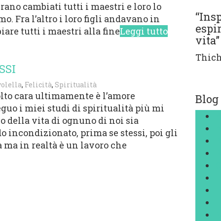
erano cambiati tutti i maestri e loro lo
“Ins
o. Fra l’altro i loro figli andavano in
espi
re tutti i maestri alla fine
Leggi tutto
vita”
Thic
SSI
volella
,
Felicità
,
Spiritualità
lto cara ultimamente è l’amore
Blog
uo i miei studi di spiritualità più mi
A
o della vita di ognuno di noi sia
A
 incondizionato, prima se stessi, poi gli
B
 ma in realtà è un lavoro che
B
C
E
E
F
M