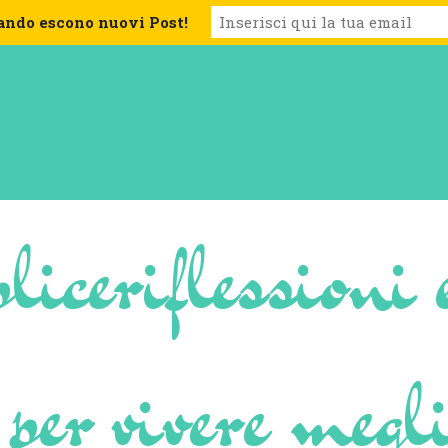
ando escono nuovi Post!
lice
riflessioni 
 per vivere megl