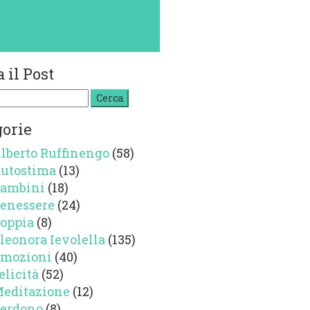
erdono
pace clearing
piritualità
 il Post
a
gorie
lberto Ruffinengo
(58)
utostima
(13)
ambini
(18)
enessere
(24)
oppia
(8)
leonora Ievolella
(135)
mozioni
(40)
elicità
(52)
editazione
(12)
erdono
(8)