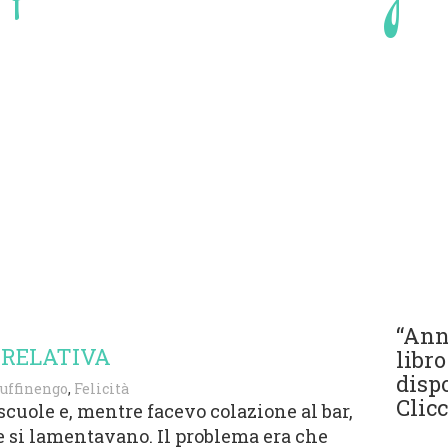
“Anna
’ RELATIVA
libro
disp
Ruffinengo
,
Felicità
Clicc
scuole e, mentre facevo colazione al bar,
e si lamentavano. Il problema era che