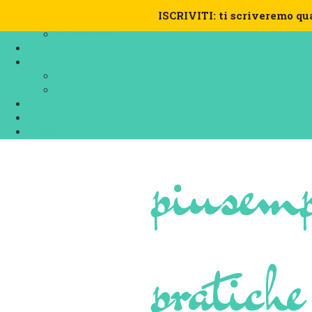
VIDEO
ISCRIVITI: ti scriveremo qu
MEDITAZIONI
VIDEO POST
BLOG
CHI SIAMO
Alberto Ruffinengo
Eleonora Ievolella
ARCHIVIO
LETTURE CONSIGLIATE
LIBRI
piusemp
pratiche