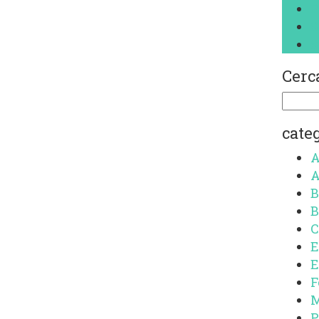
P
S
S
Cerca
Ricerc
per:
cate
A
A
B
B
C
E
E
F
M
P