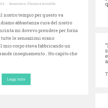
q
014
Benessere
,
Eleonora Ievolella
 il nostro tempio per questo va
ndiamo abbastanza cura del nostro
ncinta mi dovevo prendere per forza
 tutte le sensazioni erano
“
il mio corpo stava fabbricando un
s
grande insegnamento… Ho capito che
e
a
T
Leggi tutto