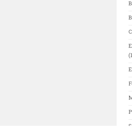
B
B
C
E
(
E
F
M
P
S