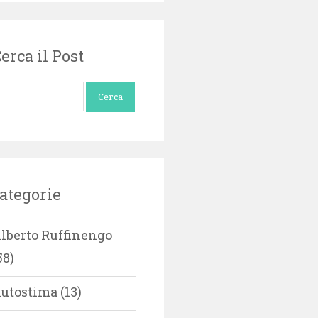
erca il Post
icerca
r:
ategorie
lberto Ruffinengo
58)
utostima
(13)