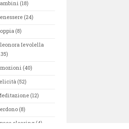
ambini
(18)
enessere
(24)
oppia
(8)
leonora Ievolella
135)
mozioni
(40)
elicità
(52)
editazione
(12)
erdono
(8)
pace clearing
(4)