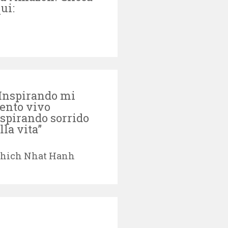
ui:
Inspirando mi
ento vivo
spirando sorrido
lla vita”
hich Nhat Hanh