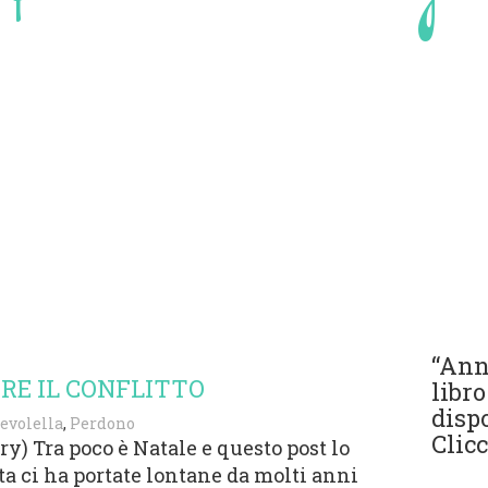
“Anna
RE IL CONFLITTO
libro
disp
evolella
,
Perdono
Clicc
ry) Tra poco è Natale e questo post lo
ita ci ha portate lontane da molti anni