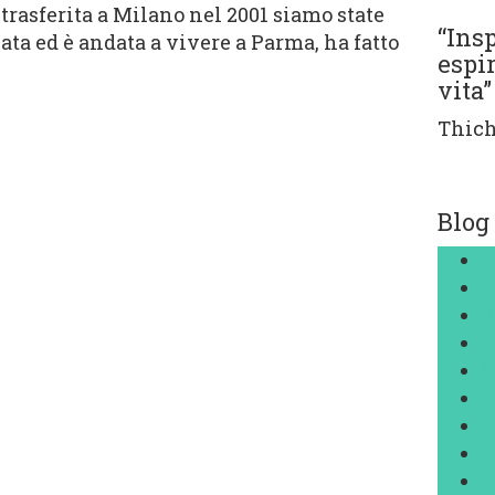
trasferita a Milano nel 2001 siamo state
“Ins
sata ed è andata a vivere a Parma, ha fatto
espi
vita”
Thic
Blog
A
A
B
B
C
E
E
F
M