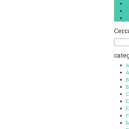
P
S
S
Cerca
Ricerc
per:
cate
A
A
B
B
C
E
E
F
M