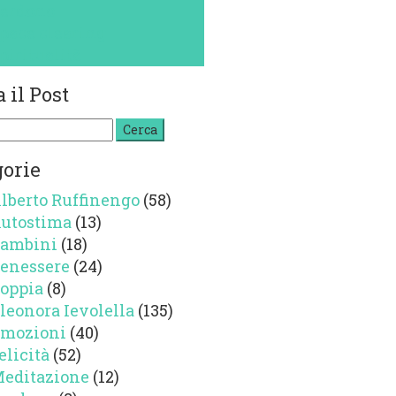
erdono
pace clearing
piritualità
 il Post
a
gorie
lberto Ruffinengo
(58)
utostima
(13)
ambini
(18)
enessere
(24)
oppia
(8)
leonora Ievolella
(135)
mozioni
(40)
elicità
(52)
editazione
(12)