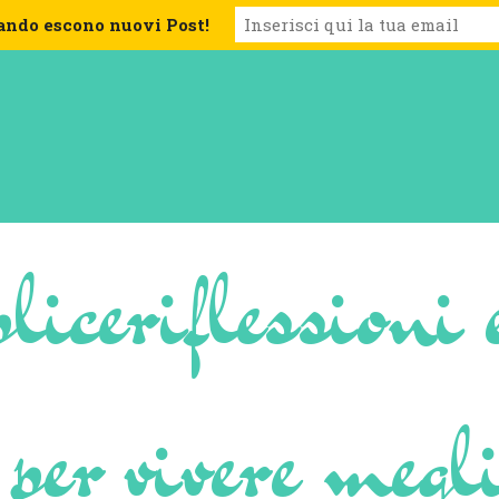
ando escono nuovi Post!
lice
riflessioni 
 per vivere megl