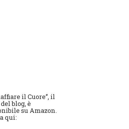
ffiare il Cuore”, il
 del blog, è
onibile su Amazon.
a qui: