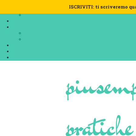
VIDEO
ISCRIVITI: ti scriveremo qu
MEDITAZIONI
VIDEO POST
BLOG
CHI SIAMO
Alberto Ruffinengo
Eleonora Ievolella
ARCHIVIO
LETTURE CONSIGLIATE
LIBRI
piusemp
pratiche