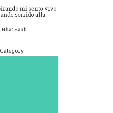
pirando mi sento vivo
rando sorrido alla
h Nhat Hanh
 Category
lberto Ruffinengo
utostima
ambini
enessere
oppia
leonora Ievolella
mozioni
elicità
editazione