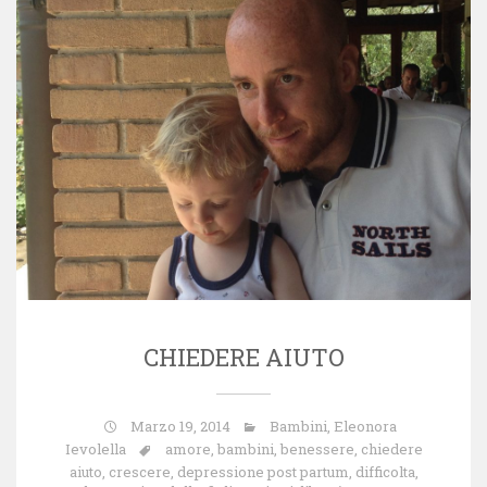
CHIEDERE AIUTO
Marzo 19, 2014
Bambini
,
Eleonora
Ievolella
amore
,
bambini
,
benessere
,
chiedere
aiuto
,
crescere
,
depressione post partum
,
difficolta
,