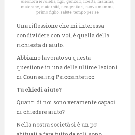
eleonora ievolella
,
figli
,
genitori
,
libertà
,
mamma
,
materane
,
maternità
,
neogenitori
,
nuova mamma
,
primo figlio
,
salute
,
tempo per se
Una riflessione che mi interessa
condividere con voi, è quella della
richiesta di aiuto.
Abbiamo lavorato su questa
questione in una delle ultime lezioni
di Counseling Psicosintetico.
Tu chiedi aiuto?
Quanti di noi sono veramente capaci
di chiedere aiuto?
Nella nostra società si è un po’
abituati a fare tutto da soli, sono