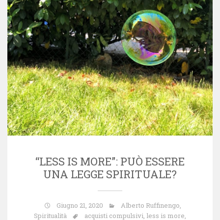
“LESS IS MORE”: PUÒ ESSERE
UNA LEGGE SPIRITUALE?
Giugno 21, 2020
Alberto Ruffinengo
,
Spiritualità
acquisti compulsivi
,
less is more
,