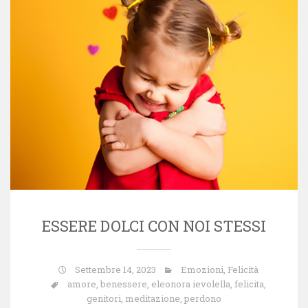
ESSERE DOLCI CON NOI STESSI
Settembre 14, 2023
Emozioni
,
Felicità
amore
,
benessere
,
eleonora ievolella
,
felicita
,
genitori
,
meditazione
,
perdono