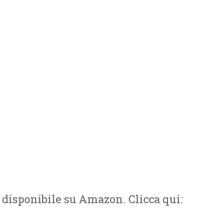
Bambini
,
Eleonora Ievolella
 una lezione unica di vita…una lezione faticosa,
n lui più che mai è diventato chiaro il concetto di
ma è una presenza di mente, di spirito, di
ggi tutto
, è disponibile su Amazon. Clicca qui: