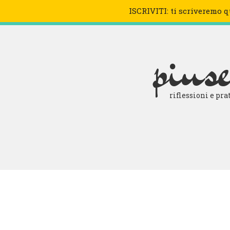
ISCRIVITI: ti scriveremo 
VIDEO
pius
riflessioni e pr
Perché la felicità non p