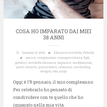
COSA HO IMPARATO DAI MIEI
38 ANNI
Gennaio 8, 2016
Eleonora Ievolella
,
Felicità
amore
,
compleanno
,
consapevolezza
,
figli
,
genitori
,
ievolella eleonora
,
imparare
,
meditazione
,
parto cesareo
,
psicosintesi
,
relazioni
,
snorkeling
,
terapia
,
vita
,
yoga
Oggi è l’8 gennaio, il mio compleanno.
Per celebrarlo ho pensato di
condividere con te quello che ho
imparato nella mia vita: