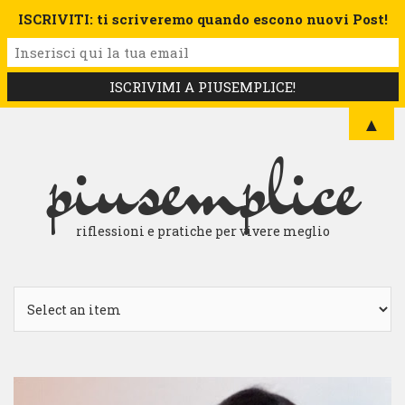
ISCRIVITI: ti scriveremo quando escono nuovi Post!
▲
piusemplice
riflessioni e pratiche per vivere meglio