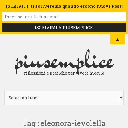
ISCRIVITI: ti scriveremo quando escono nuovi Post!
▲
piusemplice
riflessioni e pratiche per vivere meglio
Tag : eleonora-ievolella